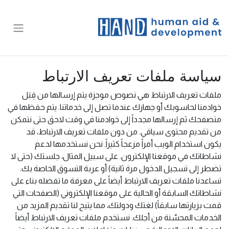
سياسة ملفات تعريف الارتباط
ملفات تعريف الارتباط هي نصوص موجزة يتم إرسالها من قِبَل
خوادمنا لحاسوبك أو جهازك عندما تصل إلى خدماتنا. يتم حفظها في
متصفحك ثم إرسالها مجدداً إلى خوادمنا في وقت لاحق حتى نتمكن
من تقديم محتوى سياقي. من دون ملفات تعريف الارتباط، قد
يكون استخدام الويب أمراً مزعجاً كثيراً. نحن نستخدمها لدعم
نشاطاتك في موقعنا الإلكترون. على سبيل المثال، جلستك (حتى لا
تضطر إلى تسجيل الدخول مرة ثانية) أو عربة التسوق الخاصة بك.
تساعدنا ملفات تعريف الارتباط أيضاً على معرفة ما تفضله بناء على
نشاطاتك السابقة أو الحالية على موقعنا الإلكتروني (الصفحات التي
قمت بزيارتها سابقاً) لغتك ودولتك، مما يتيح لنا تقديم المزيد من
الخدمات المحسّنة من أجلك. نستخدم ملفات تعريف الارتباط أيضاً