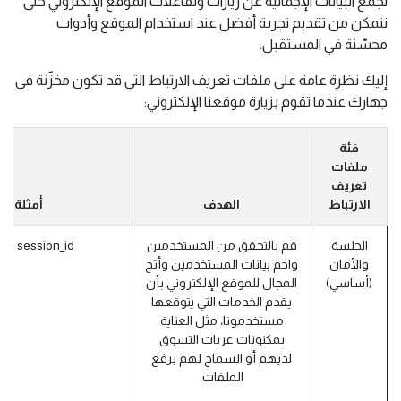
لجمع البيانات الإجمالية عن زيارات وتفاعلات الموقع الإلكتروني حتى
نتمكن من تقديم تجربة أفضل عند استخدام الموقع وأدوات
محسّنة في المستقبل.
إليك نظرة عامة على ملفات تعريف الارتباط التي قد تكون مخزّنة في
جهازك عندما تقوم بزيارة موقعنا الإلكتروني:
فئة
ملفات
تعريف
الارتباط
الهدف
أمثلة
الجلسة
قم بالتحقق من المستخدمين
session_id (أودو)
والأمان
واحم بيانات المستخدمين وأتح
(أساسي)
المجال للموقع الإلكتروني بأن
يقدم الخدمات التي يتوقعها
مستخدمونا، مثل العناية
بمكنونات عربات التسوق
لديهم أو السماح لهم برفع
الملفات.